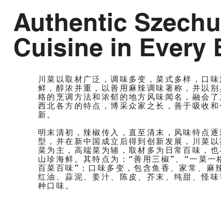
Authentic Szech
Cuisine in Every 
川菜以取材广泛，调味多变，菜式多样，口味
鲜，醇浓并重，以善用麻辣调味著称，并以别
格的烹调方法和浓郁的地方风味闻名，融会了
西北各方的特点，博采众家之长，善于吸收和
新。
明末清初，辣椒传入，直至清末，风味特点逐
型，并在新中国成立后得到创新发展，川菜以
菜为主，高端菜为辅，取材多为日常百味，也
山珍海鲜。其特点为：“善用三椒”、“一菜一
百菜百味”；口味多变，包含鱼香、家常、麻
红油、蒜泥、姜汁、陈皮、芥末、纯甜、怪味
种口味。